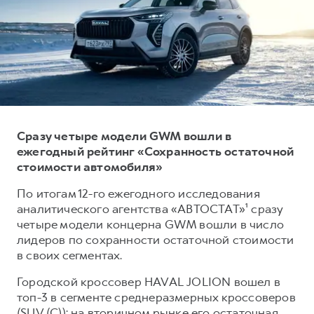
Тест-драйв
СЕРВИСНОЕ ОБСЛУЖИВАНИЕ
О дилере
Трейд-ин
Нулевое ТО
Наша команда
DARGO
DARGO X
Программа «Помощь на дороге»
Контакты
от 3 199 000 ₽
от 3 499 000 ₽
КРЕДИТ И СТРАХОВАНИЕ
Регламенты технического обслуживания
Кредитный калькулятор
Электронный ПТС
Страхование
Сразу четыре модели GWM вошли в
ежегодный рейтинг «Сохранность остаточной
Кредит
ПОДДЕРЖКА
стоимости автомобиля»
F7
F7X
GWM Безопасность
от 2 899 000 ₽
от 3 599 000 ₽
По итогам 12-го ежегодного исследования
КОРПОРАТИВНЫМ КЛИЕНТАМ
Гарантия HAVAL
аналитического агентства «АВТОСТАТ»¹ сразу
четыре модели концерна GWM вошли в число
Для малого бизнеса
Мобильное приложение GWM
лидеров по сохранности остаточной стоимости
Корпоративным клиентам
Программа «HAVAL Защита+»
в своих сегментах.
Крупным корпоративным клиентам
Руководства по эксплуатации
Городской кроссовер HAVAL JOLION вошел в
POER
от 3 449 000 ₽
Система управления автопарком
Подписки
топ-3 в сегменте среднеразмерных кроссоверов
(SUV (C)): на вторичном рынке его остаточная