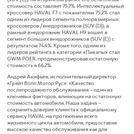
Сервис для корпоративных клиентов
стоимость составляет 75,7%. Интеллектуальный
HAVAL Лизинг
АКСЕССУАРЫ HAVAL
кроссовер HAVAL F7 с показателем 75,2% стал
одним из лидеров сегмента полноразмерных
Автомобильные аксессуары
кроссоверов /внедорожников (SUV (D)), а
АКСЕССУАРЫ HAVAL
Коллекция CITY
рамный внедорожник HAVAL H9 вошел в
сегмент больших внедорожников (SUV (E)) с
Автомобильные аксессуары
Коллекция Базовая
результатом 74,4%. Кроме того, одним из
Коллекция CITY
Коллекция Детская
лидеров рейтинга в категории «Пикапы» стал
GWM POER, продемонстрировав остаточную
Коллекция Базовая
стоимость в 66,2%.
Коллекция Детская
Андрей Акифьев, исполнительный директор
«Грейт Волл Мотор Рус»: «Качество
послепродажного обслуживания – один из
ключевых факторов, влияющих на остаточную
стоимость автомобиля. Наша задача –
сохранить доверие клиента к официальному
сервису HAVAL на протяжении всего
жизненного цикла автомобиля, предоставив
высокое качество обслуживания как для