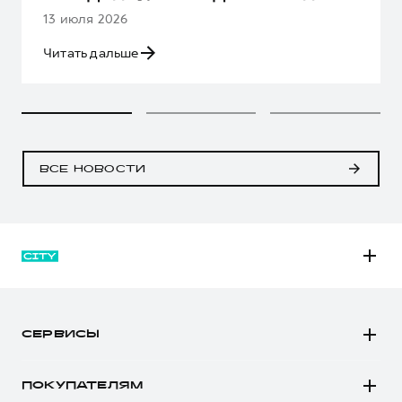
13 июля 2026
Читать дальше
ВСЕ НОВОСТИ
M6
JOLION
СЕРВИСЫ
DARGO
Автомобили в наличии
DARGO Х
ПОКУПАТЕЛЯМ
Заказать тест-драйв
F7