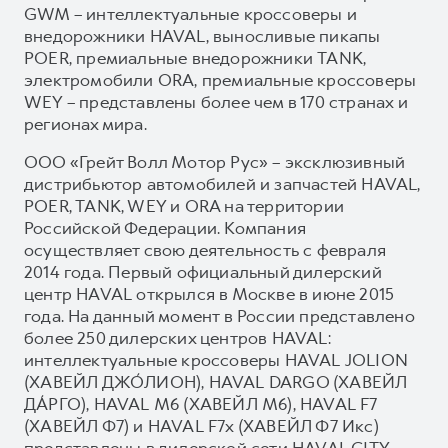
GWM – интеллектуальные кроссоверы и
внедорожники HAVAL, выносливые пикапы
POER, премиальные внедорожники TANK,
электромобили ORA, премиальные кроссоверы
WEY – представлены более чем в 170 странах и
регионах мира.
ООО «Грейт Волл Мотор Рус» – эксклюзивный
дистрибьютор автомобилей и запчастей HAVAL,
POER, TANK, WEY и ORA на территории
Российской Федерации. Компания
осуществляет свою деятельность с февраля
2014 года. Первый официальный дилерский
центр HAVAL открылся в Москве в июне 2015
года. На данный момент в России представлено
более 250 дилерских центров HAVAL:
интеллектуальные кроссоверы HAVAL JOLION
(ХАВЕЙЛ ДЖО́ЛИОН), HAVAL DARGO (ХАВЕЙЛ
ДА́РГО), HAVAL М6 (ХАВЕЙЛ M6), HAVAL F7
(ХАВЕЙЛ Ф7) и HAVAL F7x (ХАВЕЙЛ Ф7 Икс)
представлены в дилерской сети HAVAL CITY