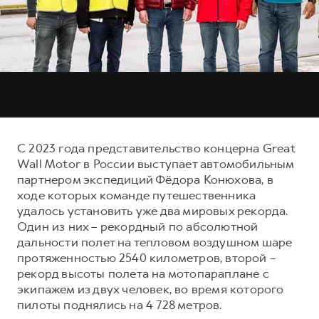
Тест-драйв
СЕРВИСНОЕ ОБСЛУЖИВАНИЕ
О дилере
Трейд-ин
Нулевое ТО
Наша команда
DARGO
DARGO X
Программа «Помощь на дороге»
Контакты
от 3 199 000 ₽
от 3 499 000 ₽
КРЕДИТ И СТРАХОВАНИЕ
Регламенты технического обслуживания
Кредитный калькулятор
Электронный ПТС
Страхование
С 2023 года представительство концерна Great
Кредит
ПОДДЕРЖКА
Wall Motor в России выступает автомобильным
F7
F7X
партнером экспедиций Фёдора Конюхова, в
GWM Безопасность
от 2 899 000 ₽
от 3 599 000 ₽
ходе которых команде путешественника
КОРПОРАТИВНЫМ КЛИЕНТАМ
Гарантия HAVAL
удалось установить уже два мировых рекорда.
Один из них – рекордный по абсолютной
Для малого бизнеса
Мобильное приложение GWM
дальности полет на тепловом воздушном шаре
Корпоративным клиентам
Программа «HAVAL Защита+»
протяженностью 2540 километров, второй –
рекорд высоты полета на мотопараплане с
Крупным корпоративным клиентам
Руководства по эксплуатации
POER
экипажем из двух человек, во время которого
от 3 449 000 ₽
Система управления автопарком
Подписки
пилоты поднялись на 4 728 метров.