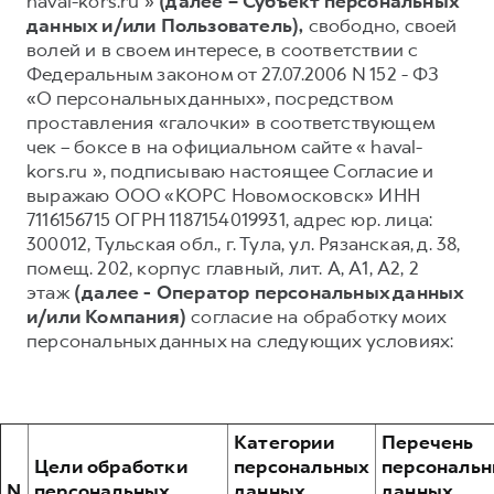
haval-kors.ru »
(далее – Субъект персональных
данных и/или Пользователь),
свободно, своей
Тест-драйв
СЕРВИСНОЕ ОБСЛУЖИВАНИЕ
О дилере
волей и в своем интересе, в соответствии с
Трейд-ин
Нулевое ТО
Наша команда
Федеральным законом от 27.07.2006 N 152 - ФЗ
«О персональных данных», посредством
Программа «Помощь на дороге»
Контакты
DARGO
DARGO X
проставления «галочки» в соответствующем
от 3 199 000 ₽
от 3 499 000 ₽
КРЕДИТ И СТРАХОВАНИЕ
Регламенты технического обслуживания
чек – боксе в на официальном сайте « haval-
kors.ru », подписываю настоящее Согласие и
Кредитный калькулятор
Электронный ПТС
выражаю ООО «КОРС Новомосковск» ИНН
Страхование
7116156715 ОГРН 1187154019931, адрес юр. лица:
300012, Тульская обл., г. Тула, ул. Рязанская, д. 38,
Кредит
ПОДДЕРЖКА
помещ. 202, корпус главный, лит. А, А1, А2, 2
GWM Безопасность
этаж
(далее - Оператор персональных данных
F7
F7X
от 2 899 000 ₽
от 3 599 000 ₽
и/или Компания)
согласие на обработку моих
КОРПОРАТИВНЫМ КЛИЕНТАМ
Гарантия HAVAL
персональных данных на следующих условиях:
Для малого бизнеса
Мобильное приложение GWM
Корпоративным клиентам
Программа «HAVAL Защита+»
Крупным корпоративным клиентам
Руководства по эксплуатации
Категории
Перечень
Система управления автопарком
Подписки
Цели обработки
персональных
персональ
POER
N
персональных
данных,
данных,
от 3 449 000 ₽