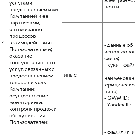
электронно
услугами,
почты;
предоставляемыми
Компанией и ее
партнерами;
оптимизация
процессов
4.
взаимодействия с
- данные об
Пользователями;
использова
оказание
сайта;
консультационных
- куки - фай
услуг, связанных с
-
иные
предоставлением
наименован
товаров и услуг
юридическо
Компании;
лица;
осуществление
- GWM ID;
мониторинга,
- Yandex ID.
контроля продаж и
обслуживания
Пользователей:
- фамилия, и