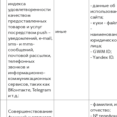
индекса
- данные об
удовлетворенности
использова
качеством
сайта;
предоставленных
- куки - фай
товаров и услуг
-
иные
посредством push –
наименован
уведомлений, e-mail,
юридическо
sms- и mms-
лица;
сообщений,
- GWM ID;
почтовой рассылки,
- Yandex ID.
телефонных
звонков и
информационно-
коммуникационных
сервисов, таких как
ВКонтакте, Telegram
и т.д.:
- фамилия, и
отчество;
Совершенствование
- № телефон