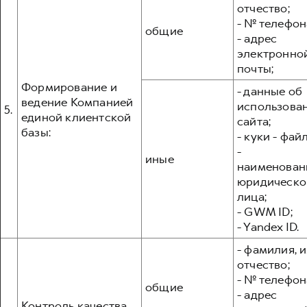
отчество;
- № телефон
общие
- адрес
электронно
почты;
Формирование и
- данные об
ведение Компанией
использова
5.
единой клиентской
сайта;
базы:
- куки - фай
-
иные
наименован
юридическо
лица;
- GWM ID;
- Yandex ID.
- фамилия, и
отчество;
- № телефон
общие
- адрес
Контроль качества