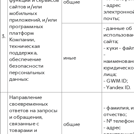
функций и сервисов
общие
- адрес
сайтов и/или
электронно
мобильных
почты;
приложений, и/или
программных
- данные об
платформ
использова
3.
Компании,
сайта;
техническая
- куки - фай
поддержка,
-
иные
обеспечение
наименован
безопасности
юридическо
персональных
лица;
данных:
- GWM ID;
- Yandex ID.
Направление
своевременных
- фамилия, и
ответов на запросы
отчество;
и обращения,
- № телефон
связанные с
общие
- адрес
товарами и