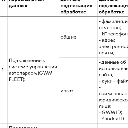
Сервис для корпоративных клиентов
данных
подлежащих
подлежащи
HAVAL Лизинг
АКСЕССУАРЫ HAVAL
обработке
обработке
Автомобильные аксессуары
- фамилия, и
отчество;
АКСЕССУАРЫ HAVAL
Коллекция CITY
- № телефон
общие
Автомобильные аксессуары
Коллекция Базовая
- адрес
электронно
Коллекция CITY
Коллекция Детская
почты;
Коллекция Базовая
Подключение к
- данные об
Коллекция Детская
системе управления
использова
1.
автопарком (GWM
сайта;
FLEET):
- куки - фай
-
иные
наименован
юридическо
лица;
- GWM ID;
- Yandex ID.