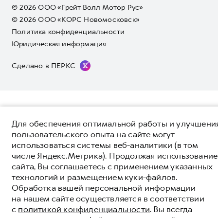
Волл Мотор Рус»). Для получения подробной информации
дополнительной сервисной поддержки. Информация в данном
© 2026 ООО «Грейт Волл Мотор Рус»
просьба обращаться к ближайшему официальному дилеру ООО
разделе носит ознакомительный характер. При наличии
© 2026 ООО «КОРС Новомосковск»
«Грейт Волл Мотор Рус» либо по телефону Горячей линии 8 (800)
расхождений в условиях, описанных в сервисной книжке
Политика конфиденциальности
511-59-86, либо на сайте. Опубликованная на данном сайте
владельца автомобиля и на данной странице, приоритет
информация может быть изменена в любое время без
отдается сведениям, указанным в сервисной книжке. ООО
Юридическая информация
предварительного уведомления.
«Грейт Волл Мотор Рус» оставляет за собой право внесения
изменений в гарантийную политику без предварительного
Сделано в ПЕРКС
уведомления.
Для обеспечения оптимальной работы и улучшени
пользовательского опыта на сайте могут
использоваться системы веб-аналитики (в том
числе Яндекс.Метрика). Продолжая использование
сайта, Вы соглашаетесь с применением указанных
технологий и размещением куки-файлов.
Обработка вашей персональной информации
на нашем сайте осуществляется в соответствии
с
политикой конфиденциальности
. Вы всегда