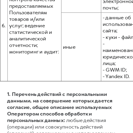
электронно
предоставляемых
почты;
Пользователям
- данные об
товаров и/или
использова
6.
услуг; ведение
сайта;
статистической и
- куки - фай
аналитической
-
отчетности;
иные
наименован
мониторинг и аудит:
юридическо
лица;
- GWM ID;
- Yandex ID.
1. Перечень действий с персональными
данными, на совершение которых дается
согласие, общее описание используемых
Оператором способов обработки
персональных данных:
любые действия
(операции) или совокупность действий